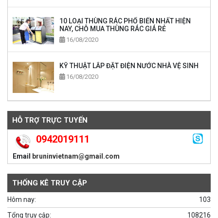
10 LOẠI THÙNG RÁC PHỔ BIẾN NHẤT HIỆN
NAY, CHỖ MUA THÙNG RÁC GIÁ RẺ
16/08/2020
KỸ THUẬT LẮP ĐẶT ĐIỆN NƯỚC NHÀ VỆ SINH
16/08/2020
HỖ TRỢ TRỰC TUYẾN
0942019111
Email
bruninvietnam@gmail.com
THỐNG KÊ TRUY CẬP
Hôm nay:
103
Tổng truy cập:
108216