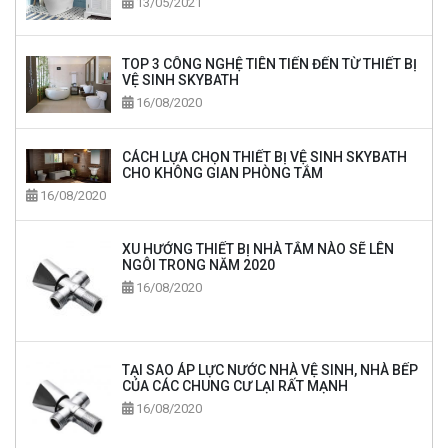
13/05/2021
TOP 3 CÔNG NGHỆ TIÊN TIẾN ĐẾN TỪ THIẾT BỊ
VỆ SINH SKYBATH
16/08/2020
CÁCH LỰA CHỌN THIẾT BỊ VỆ SINH SKYBATH
CHO KHÔNG GIAN PHÒNG TẮM
16/08/2020
XU HƯỚNG THIẾT BỊ NHÀ TẮM NÀO SẼ LÊN
NGÔI TRONG NĂM 2020
16/08/2020
TẠI SAO ÁP LỰC NƯỚC NHÀ VỆ SINH, NHÀ BẾP
CỦA CÁC CHUNG CƯ LẠI RẤT MẠNH
16/08/2020