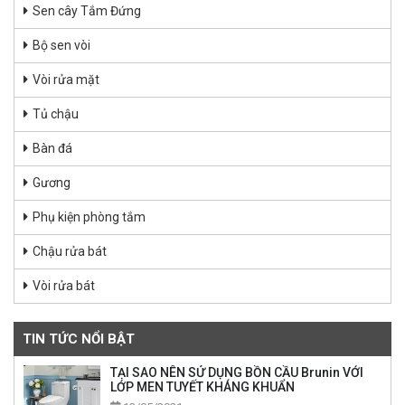
Sen cây Tắm Đứng
Bộ sen vòi
Vòi rửa mặt
Tủ chậu
Bàn đá
Gương
Phụ kiện phòng tắm
Chậu rửa bát
Vòi rửa bát
TIN TỨC NỔI BẬT
TẠI SAO NÊN SỬ DỤNG BỒN CẦU Brunin VỚI
LỚP MEN TUYẾT KHÁNG KHUẨN