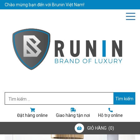
Chào mừng bạn đến với Brunin Việt Nam!
Hotline: 0942019111
Email: bruninvietnam@gmail.com
Đặt hàng online
Giao hàng tận nơi
Hỗ trợ online
GIỎ HÀNG