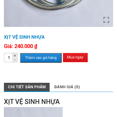
XỊT VỆ SINH NHỰA
Giá:
240.000
₫
Mua ngay
Thêm vào giỏ hàng
CHI TIẾT SẢN PHẨM
ĐÁNH GIÁ (0)
XỊT VỆ SINH NHỰA