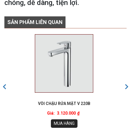
chóng, dễ dàng, tiện lợi.
SẢN PHẨM LIÊN QUAN
VÒI CHẬU RỬA MẶT V 220B
Giá:
3.120.000
₫
MUA HÀNG