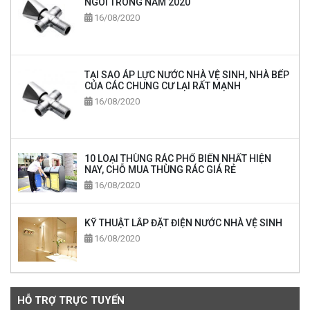
NGÔI TRONG NĂM 2020
16/08/2020
TẠI SAO ÁP LỰC NƯỚC NHÀ VỆ SINH, NHÀ BẾP
CỦA CÁC CHUNG CƯ LẠI RẤT MẠNH
16/08/2020
10 LOẠI THÙNG RÁC PHỔ BIẾN NHẤT HIỆN
NAY, CHỖ MUA THÙNG RÁC GIÁ RẺ
16/08/2020
KỸ THUẬT LẮP ĐẶT ĐIỆN NƯỚC NHÀ VỆ SINH
16/08/2020
HỖ TRỢ TRỰC TUYẾN