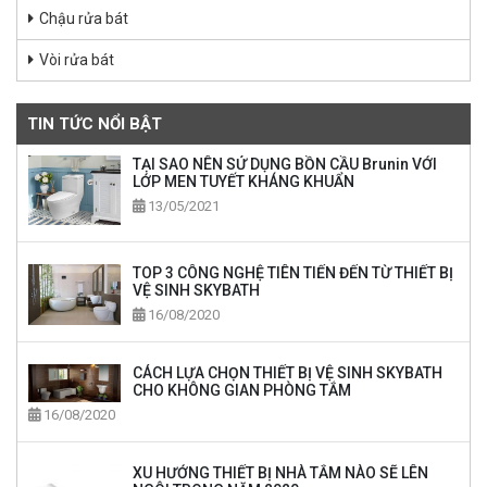
Chậu rửa bát
Vòi rửa bát
TIN TỨC NỔI BẬT
TẠI SAO NÊN SỬ DỤNG BỒN CẦU Brunin VỚI
LỚP MEN TUYẾT KHÁNG KHUẨN
13/05/2021
TOP 3 CÔNG NGHỆ TIÊN TIẾN ĐẾN TỪ THIẾT BỊ
VỆ SINH SKYBATH
16/08/2020
CÁCH LỰA CHỌN THIẾT BỊ VỆ SINH SKYBATH
CHO KHÔNG GIAN PHÒNG TẮM
16/08/2020
XU HƯỚNG THIẾT BỊ NHÀ TẮM NÀO SẼ LÊN