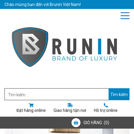
Chào mừng bạn đến với Brunin Việt Nam!
Hotline: 0942019111
Email: bruninvietnam@gmail.com
Đặt hàng online
Giao hàng tận nơi
Hỗ trợ online
GIỎ HÀNG