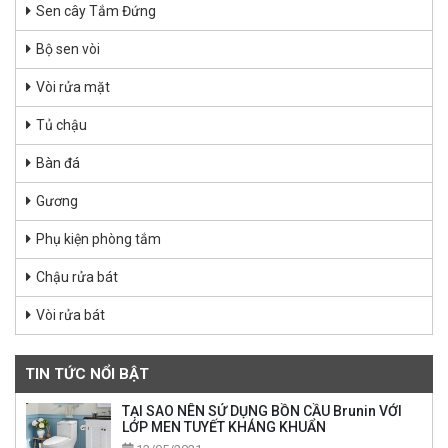
Sen cây Tắm Đứng
Bộ sen vòi
Vòi rửa mặt
Tủ chậu
Bàn đá
Gương
Phụ kiện phòng tắm
Chậu rửa bát
Vòi rửa bát
TIN TỨC NỔI BẬT
TẠI SAO NÊN SỬ DỤNG BỒN CẦU Brunin VỚI
LỚP MEN TUYẾT KHÁNG KHUẨN