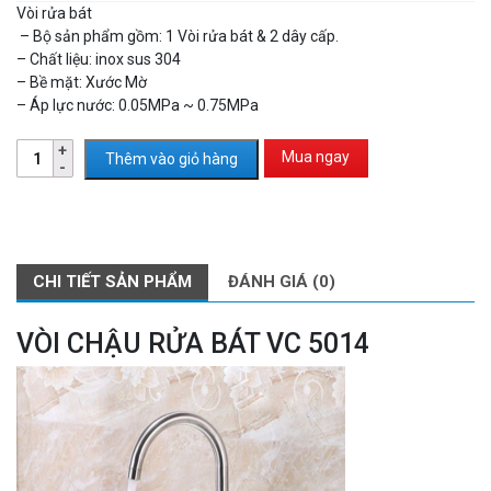
Vòi rửa bát
– Bộ sản phẩm gồm: 1 Vòi rửa bát & 2 dây cấp.
– Chất liệu: inox sus 304
– Bề mặt: Xước Mờ
– Áp lực nước: 0.05MPa ~ 0.75MPa
Mua ngay
Thêm vào giỏ hàng
CHI TIẾT SẢN PHẨM
ĐÁNH GIÁ (0)
VÒI CHẬU RỬA BÁT VC 5014