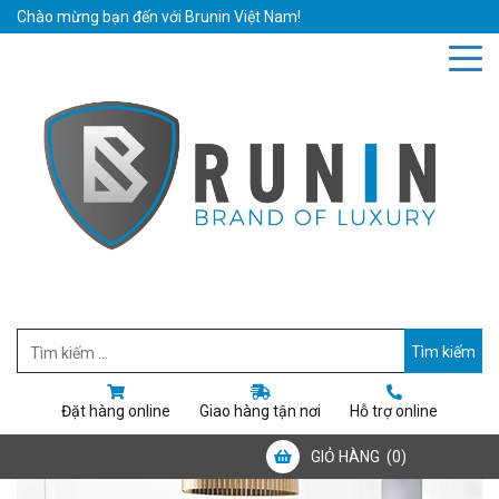
Chào mừng bạn đến với Brunin Việt Nam!
Hotline: 0942019111
Email: bruninvietnam@gmail.com
Đặt hàng online
Giao hàng tận nơi
Hỗ trợ online
GIỎ HÀNG