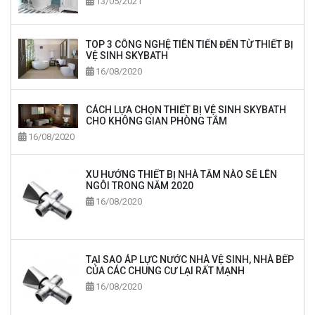
13/05/2021
TOP 3 CÔNG NGHỆ TIÊN TIẾN ĐẾN TỪ THIẾT BỊ
VỆ SINH SKYBATH
16/08/2020
CÁCH LỰA CHỌN THIẾT BỊ VỆ SINH SKYBATH
CHO KHÔNG GIAN PHÒNG TẮM
16/08/2020
XU HƯỚNG THIẾT BỊ NHÀ TẮM NÀO SẼ LÊN
NGÔI TRONG NĂM 2020
16/08/2020
TẠI SAO ÁP LỰC NƯỚC NHÀ VỆ SINH, NHÀ BẾP
CỦA CÁC CHUNG CƯ LẠI RẤT MẠNH
16/08/2020