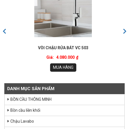
VÒI CHẬU RỬA BÁT VC 503
Giá:
4.080.000
₫
MUA HÀNG
DANH MỤC SẢN PHẨM
BỒN CẦU THÔNG MINH
Bồn cầu liền khối
Chậu Lavabo