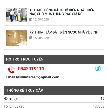
10 LOẠI THÙNG RÁC PHỔ BIẾN NHẤT HIỆN
NAY, CHỖ MUA THÙNG RÁC GIÁ RẺ
16/08/2020
KỸ THUẬT LẮP ĐẶT ĐIỆN NƯỚC NHÀ VỆ SINH
16/08/2020
HỖ TRỢ TRỰC TUYẾN
0942019111
Email
bruninvietnam@gmail.com
THỐNG KÊ TRUY CẬP
Hôm nay:
19
Tổng truy cập:
107858