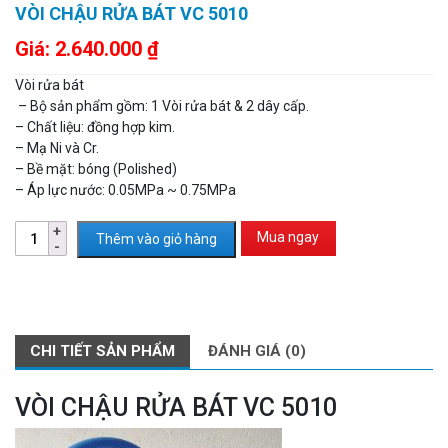
VÒI CHẬU RỬA BÁT VC 5010
Giá:
2.640.000
₫
Vòi rửa bát
– Bộ sản phẩm gồm: 1 Vòi rửa bát & 2 dây cấp.
– Chất liệu: đồng hợp kim.
– Mạ Ni và Cr.
– Bề mặt: bóng (Polished)
– Áp lực nước: 0.05MPa ~ 0.75MPa
Mua ngay
Thêm vào giỏ hàng
CHI TIẾT SẢN PHẨM
ĐÁNH GIÁ (0)
VÒI CHẬU RỬA BÁT VC 5010