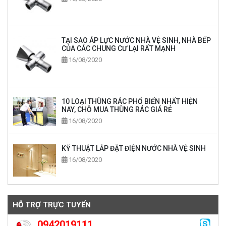
TẠI SAO ÁP LỰC NƯỚC NHÀ VỆ SINH, NHÀ BẾP
CỦA CÁC CHUNG CƯ LẠI RẤT MẠNH
16/08/2020
10 LOẠI THÙNG RÁC PHỔ BIẾN NHẤT HIỆN
NAY, CHỖ MUA THÙNG RÁC GIÁ RẺ
16/08/2020
KỸ THUẬT LẮP ĐẶT ĐIỆN NƯỚC NHÀ VỆ SINH
16/08/2020
HỖ TRỢ TRỰC TUYẾN
0942019111