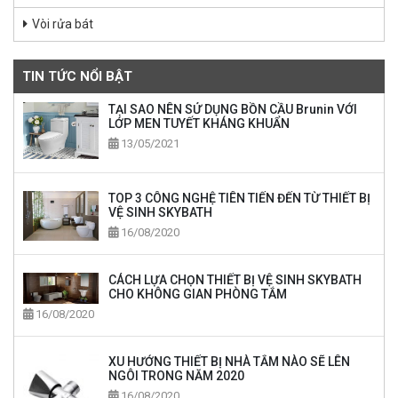
Vòi rửa bát
TIN TỨC NỔI BẬT
TẠI SAO NÊN SỬ DỤNG BỒN CẦU Brunin VỚI
LỚP MEN TUYẾT KHÁNG KHUẨN
13/05/2021
TOP 3 CÔNG NGHỆ TIÊN TIẾN ĐẾN TỪ THIẾT BỊ
VỆ SINH SKYBATH
16/08/2020
CÁCH LỰA CHỌN THIẾT BỊ VỆ SINH SKYBATH
CHO KHÔNG GIAN PHÒNG TẮM
16/08/2020
XU HƯỚNG THIẾT BỊ NHÀ TẮM NÀO SẼ LÊN
NGÔI TRONG NĂM 2020
16/08/2020