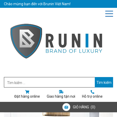
Chào mừng bạn đến với Brunin Việt Nam!
Hotline: 0942019111
Email: bruninvietnam@gmail.com
Đặt hàng online
Giao hàng tận nơi
Hỗ trợ online
GIỎ HÀNG