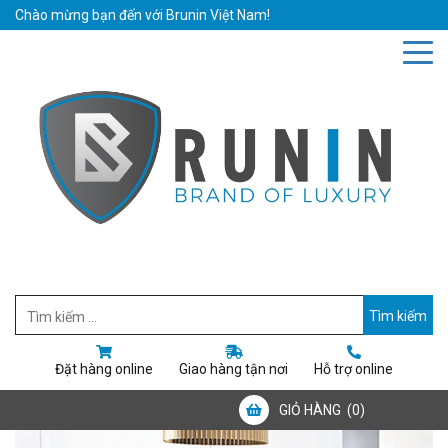
Chào mừng bạn đến với Brunin Việt Nam!
Hotline: 0942019111
Email: bruninvietnam@gmail.com
Đặt hàng online
Giao hàng tận nơi
Hỗ trợ online
GIỎ HÀNG