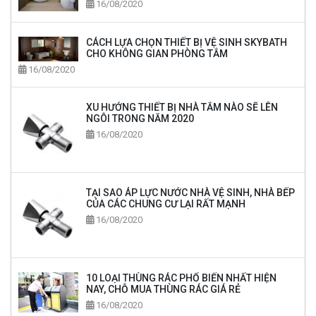
16/08/2020
CÁCH LỰA CHỌN THIẾT BỊ VỆ SINH SKYBATH
CHO KHÔNG GIAN PHÒNG TẮM
16/08/2020
XU HƯỚNG THIẾT BỊ NHÀ TẮM NÀO SẼ LÊN
NGÔI TRONG NĂM 2020
16/08/2020
TẠI SAO ÁP LỰC NƯỚC NHÀ VỆ SINH, NHÀ BẾP
CỦA CÁC CHUNG CƯ LẠI RẤT MẠNH
16/08/2020
10 LOẠI THÙNG RÁC PHỔ BIẾN NHẤT HIỆN
NAY, CHỖ MUA THÙNG RÁC GIÁ RẺ
16/08/2020