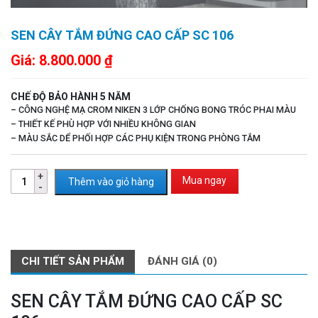
SEN CÂY TẮM ĐỨNG CAO CẤP SC 106
Giá:
8.800.000
₫
CHẾ ĐỘ BẢO HÀNH 5 NĂM
– CÔNG NGHỆ MẠ CROM NIKEN 3 LỚP CHỐNG BONG TRÓC PHAI MÀU
– THIẾT KẾ PHÙ HỢP VỚI NHIỀU KHÔNG GIAN
– MÀU SẮC DỂ PHỐI HỢP CÁC PHỤ KIỆN TRONG PHÒNG TẮM
Mua ngay
Thêm vào giỏ hàng
CHI TIẾT SẢN PHẨM
ĐÁNH GIÁ (0)
SEN CÂY TẮM ĐỨNG CAO CẤP SC