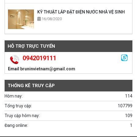
KỸ THUẬT LẮP ĐẶT ĐIỆN NƯỚC NHÀ VỆ SINH
16/08/2020
HỖ TRỢ TRỰC TUYẾN
0942019111
Email
bruninvietnam@gmail.com
THỐNG KÊ TRUY CẬP
Hôm nay:
114
Tổng truy cập:
107799
Truy cập hôm nay:
109
Đang online:
1