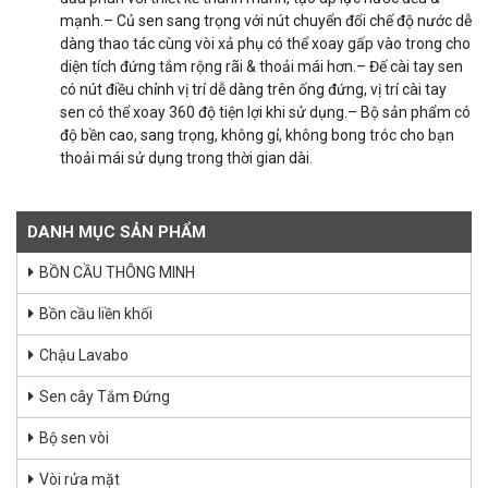
mạnh.– Củ sen sang trọng với nút chuyển đổi chế độ nước dễ
dàng thao tác cùng vòi xả phụ có thể xoay gấp vào trong cho
diện tích đứng tắm rộng rãi & thoải mái hơn.– Đế cài tay sen
có nút điều chỉnh vị trí dễ dàng trên ống đứng, vị trí cài tay
sen có thể xoay 360 độ tiện lợi khi sử dụng.– Bộ sản phẩm có
độ bền cao, sang trọng, không gỉ, không bong tróc cho bạn
thoải mái sử dụng trong thời gian dài.
DANH MỤC SẢN PHẨM
BỒN CẦU THÔNG MINH
Bồn cầu liền khối
Chậu Lavabo
Sen cây Tắm Đứng
Bộ sen vòi
Vòi rửa mặt