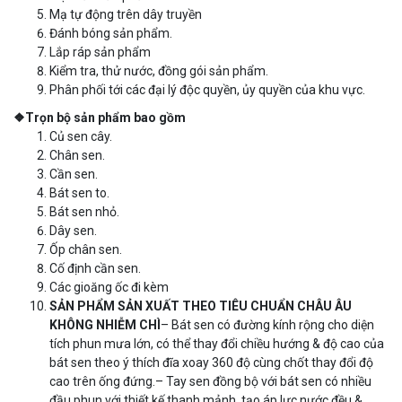
Mạ tự động trên dây truyền
Đánh bóng sản phẩm.
Lắp ráp sản phẩm
Kiểm tra, thử nước, đồng gói sản phẩm.
Phân phối tới các đại lý độc quyền, ủy quyền của khu vực.
❖Trọn bộ sản phẩm bao gồm
Củ sen cây.
Chân sen.
Cần sen.
Bát sen to.
Bát sen nhỏ.
Dây sen.
Ốp chân sen.
Cố định cần sen.
Các gioăng ốc đi kèm
SẢN PHẨM SẢN XUẤT THEO TIÊU CHUẨN CHÂU ÂU
KHÔNG NHIỄM CHÌ
– Bát sen có đường kính rộng cho diện
tích phun mưa lớn, có thể thay đổi chiều hướng & độ cao của
bát sen theo ý thích đĩa xoay 360 độ cùng chốt thay đổi độ
cao trên ống đứng.– Tay sen đồng bộ với bát sen có nhiều
đầu phun với thiết kế thanh mảnh, tạo áp lực nước đều &