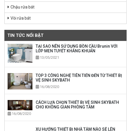
Chậu rửa bát
Vòi rửa bát
TIN TỨC NỔI BẬT
TẠI SAO NÊN SỬ DỤNG BỒN CẦU Brunin VỚI
LỚP MEN TUYẾT KHÁNG KHUẨN
13/05/2021
TOP 3 CÔNG NGHỆ TIÊN TIẾN ĐẾN TỪ THIẾT BỊ
VỆ SINH SKYBATH
16/08/2020
CÁCH LỰA CHỌN THIẾT BỊ VỆ SINH SKYBATH
CHO KHÔNG GIAN PHÒNG TẮM
16/08/2020
XU HƯỚNG THIẾT BỊ NHÀ TẮM NÀO SẼ LÊN