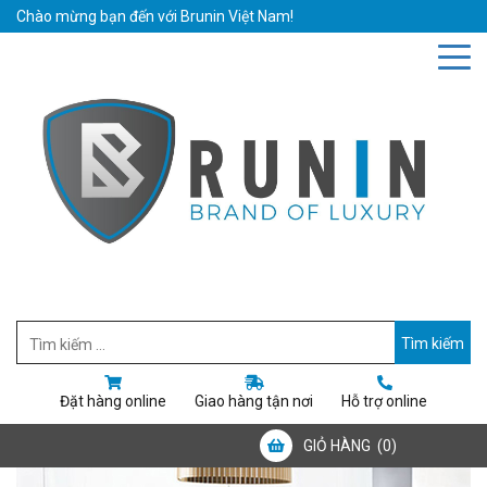
Chào mừng bạn đến với Brunin Việt Nam!
Hotline: 0942019111
Email: bruninvietnam@gmail.com
Đặt hàng online
Giao hàng tận nơi
Hỗ trợ online
GIỎ HÀNG