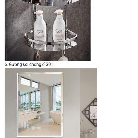
6. Gương soi chống ố G01