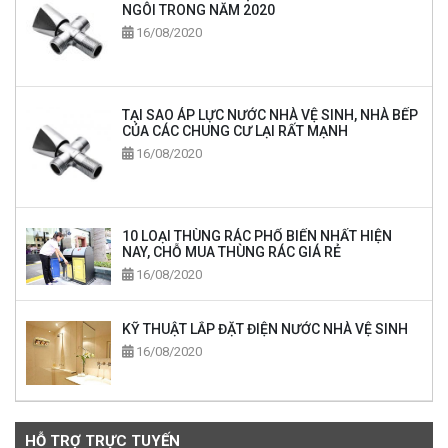
NGÔI TRONG NĂM 2020
16/08/2020
TẠI SAO ÁP LỰC NƯỚC NHÀ VỆ SINH, NHÀ BẾP
CỦA CÁC CHUNG CƯ LẠI RẤT MẠNH
16/08/2020
10 LOẠI THÙNG RÁC PHỔ BIẾN NHẤT HIỆN
NAY, CHỖ MUA THÙNG RÁC GIÁ RẺ
16/08/2020
KỸ THUẬT LẮP ĐẶT ĐIỆN NƯỚC NHÀ VỆ SINH
16/08/2020
HỖ TRỢ TRỰC TUYẾN