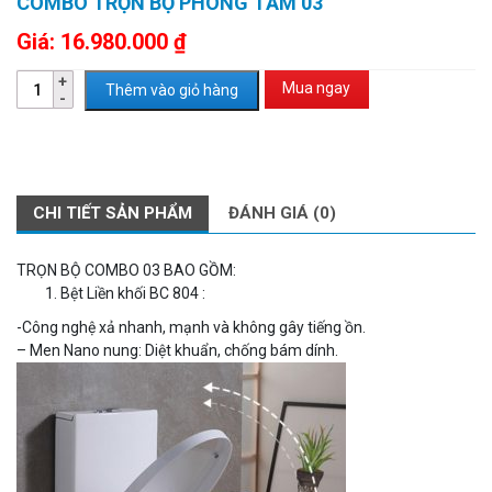
COMBO TRỌN BỘ PHÒNG TẮM 03
Giá:
16.980.000
₫
Mua ngay
Thêm vào giỏ hàng
CHI TIẾT SẢN PHẨM
ĐÁNH GIÁ (0)
TRỌN BỘ COMBO 03 BAO GỒM:
Bệt Liền khối BC 804 :
-Công nghệ xả nhanh, mạnh và không gây tiếng ồn.
– Men Nano nung: Diệt khuẩn, chống bám dính.