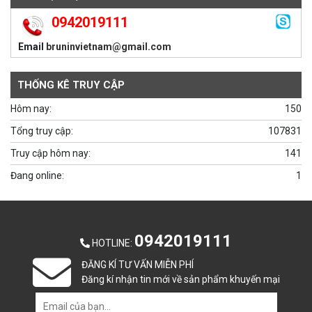
0942019111
Email
bruninvietnam@gmail.com
THỐNG KÊ TRUY CẬP
Hôm nay:
150
Tổng truy cập:
107831
Truy cập hôm nay:
141
Đang online:
1
0942019111
HOTLINE
:
ĐĂNG KÍ TƯ VẤN MIỄN PHÍ
Đăng kí nhận tin mới về sản phẩm khuyến mại