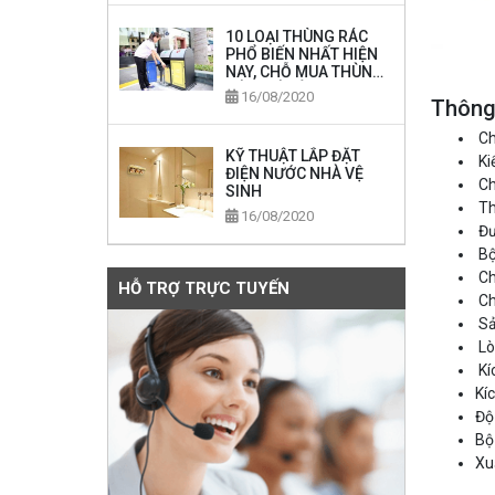
10 LOẠI THÙNG RÁC
PHỔ BIẾN NHẤT HIỆN
NAY, CHỖ MUA THÙNG
RÁC GIÁ RẺ
16/08/2020
Thông
Ch
KỸ THUẬT LẮP ĐẶT
Ki
ĐIỆN NƯỚC NHÀ VỆ
Ch
SINH
Thi
16/08/2020
Đư
Bộ
Ch
HỖ TRỢ TRỰC TUYẾN
Ch
Sả
Lò
Kí
Kí
Độ
Bộ
Xu