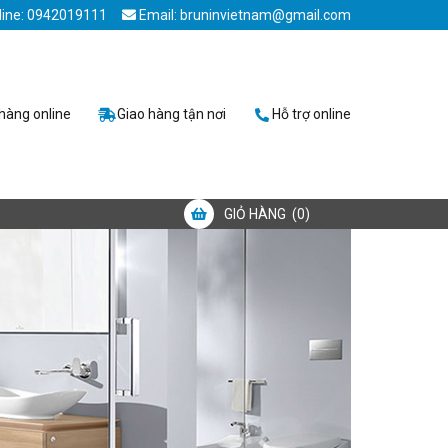
line: 0942019111
Email: bruninvietnam@gmail.com
hàng online
Giao hàng tận nơi
Hỗ trợ online
GIỎ HÀNG