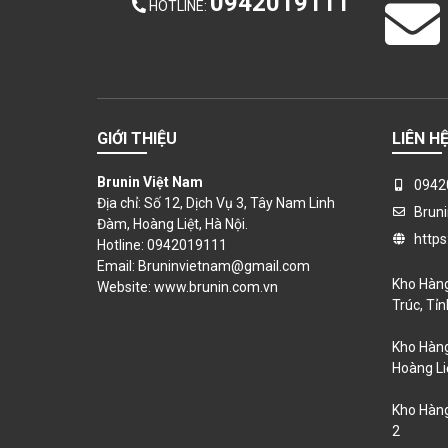
0942019111
HOTLINE
:
GIỚI THIỆU
LIÊN H
Brunin Việt Nam
0942
Địa chỉ: Số 12, Dịch Vụ 3, Tây Nam Linh
Brun
Đàm, Hoàng Liệt, Hà Nội.
https
Hotline: 0942019111
Email: Bruninvietnam@gmail.com
Kho Hàng
Website:
www.brunin.com.vn
Trúc, Tỉ
Kho Hàng
Hoàng Liệ
Kho Hàng
2