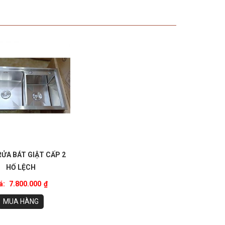
ỬA BÁT GIẬT CẤP 2
HỐ LỆCH
á:
7.800.000
₫
MUA HÀNG