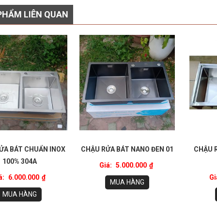
PHẨM LIÊN QUAN
ỬA BÁT CHUẨN INOX
CHẬU RỬA BÁT NANO ĐEN 01
CHẬU R
100% 304A
Giá:
5.000.000
₫
á:
6.000.000
₫
Gi
MUA HÀNG
MUA HÀNG