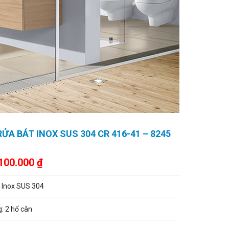
Next
ỬA BÁT INOX SUS 304 CR 416-41 – 8245
100.000
₫
: Inox SUS 304
: 2 hố cân