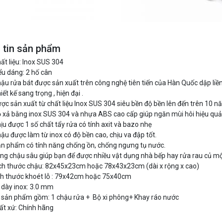
 tin sản phẩm
ất liệu: Inox SUS 304
ểu dáng: 2 hố cân
ậu rửa bát được sản xuất trên công nghệ tiên tiến của Hàn Quốc dập liề
ết kế sang trọng , hiện đại .
ợc sản xuất từ chất liệu Inox SUS 304 siêu bền độ bền lên đến trên 10 
 xả bằng inox SUS 304 và nhựa ABS cao cấp giúp ngăn mùi hôi hiệu qu
ịu được 1 số chất tẩy rửa có tính axit và bazo nhẹ
ậu được làm từ inox có độ bền cao, chịu va đập tốt.
n phẩm có tính năng chống ồn, chống ngưng tụ nước.
ng chậu sâu giúp bạn để được nhiều vật dụng nhà bếp hay rửa rau củ mộ
ch thước chậu: 82x45x23cm hoặc 78x43x23cm (dài x rộng x cao)
ch thước khoét lỗ : 79x42cm hoặc 75x40cm
 dày inox: 3.0 mm
 sản phẩm gồm: 1 chậu rửa + Bộ xi phông+ Khay ráo nước
ất xứ: Chính hãng