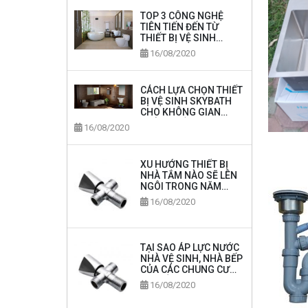
TOP 3 CÔNG NGHỆ
TIÊN TIẾN ĐẾN TỪ
THIẾT BỊ VỆ SINH
SKYBATH
16/08/2020
CÁCH LỰA CHỌN THIẾT
BỊ VỆ SINH SKYBATH
CHO KHÔNG GIAN
PHÒNG TẮM
16/08/2020
XU HƯỚNG THIẾT BỊ
NHÀ TẮM NÀO SẼ LÊN
NGÔI TRONG NĂM
2020
16/08/2020
TẠI SAO ÁP LỰC NƯỚC
NHÀ VỆ SINH, NHÀ BẾP
CỦA CÁC CHUNG CƯ
LẠI RẤT MẠNH
16/08/2020