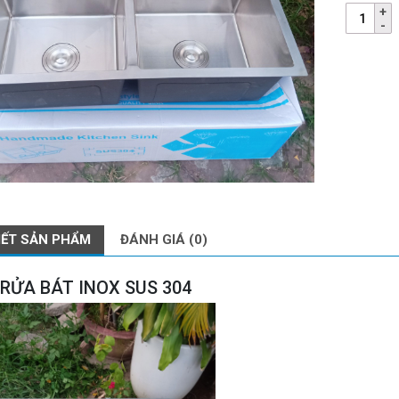
IẾT SẢN PHẨM
ĐÁNH GIÁ (0)
RỬA BÁT INOX SUS 304