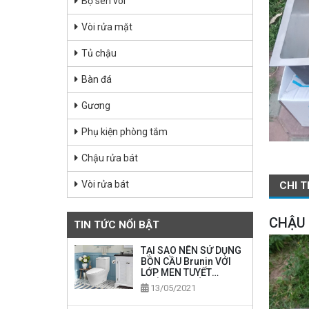
Bộ sen vòi
Vòi rửa mặt
Tủ chậu
Bàn đá
Gương
Phụ kiện phòng tắm
Chậu rửa bát
Vòi rửa bát
CHI T
CHẬU 
TIN TỨC NỔI BẬT
TẠI SAO NÊN SỬ DỤNG
BỒN CẦU Brunin VỚI
LỚP MEN TUYẾT
KHÁNG KHUẨN
13/05/2021