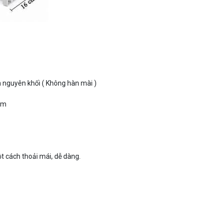
n nguyên khối ( Không hàn mài )
năm
ả
t cách thoải mái, dễ dàng.