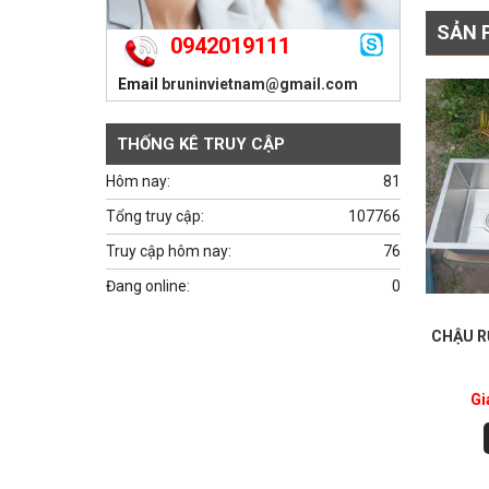
SẢN 
0942019111
Email
bruninvietnam@gmail.com
THỐNG KÊ TRUY CẬP
Hôm nay:
81
Tổng truy cập:
107766
Truy cập hôm nay:
76
Đang online:
0
CHẬU R
Gi