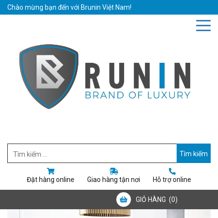
Chào mừng bạn đến với Brunin Việt Nam!
Hotline: 0942019111
Email: bruninvietnam@gmail.com
Đặt hàng online
Giao hàng tận nơi
Hỗ trợ online
GIỎ HÀNG