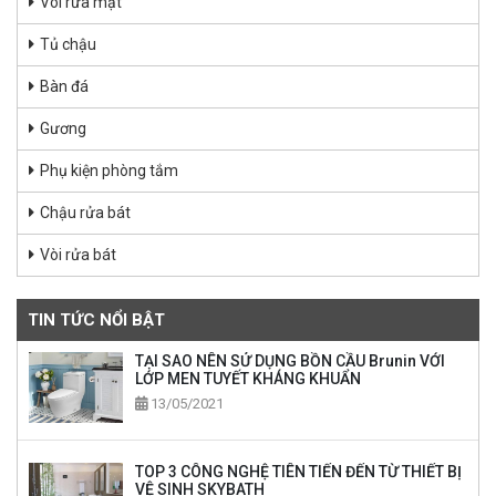
Vòi rửa mặt
Tủ chậu
Bàn đá
Gương
Phụ kiện phòng tắm
Chậu rửa bát
Vòi rửa bát
TIN TỨC NỔI BẬT
TẠI SAO NÊN SỬ DỤNG BỒN CẦU Brunin VỚI
LỚP MEN TUYẾT KHÁNG KHUẨN
13/05/2021
TOP 3 CÔNG NGHỆ TIÊN TIẾN ĐẾN TỪ THIẾT BỊ
VỆ SINH SKYBATH