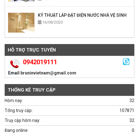
KỸ THUẬT LẮP ĐẶT ĐIỆN NƯỚC NHÀ VỆ SINH
16/08/2020
HỖ TRỢ TRỰC TUYẾN
0942019111
Email
bruninvietnam@gmail.com
THỐNG KÊ TRUY CẬP
Hôm nay:
32
Tổng truy cập:
107871
Truy cập hôm nay:
32
Đang online:
0