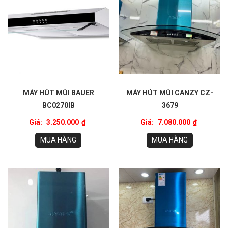
MÁY HÚT MÙI BAUER
MÁY HÚT MÙI CANZY CZ-
BC0270IB
3679
Giá:
3.250.000
₫
Giá:
7.080.000
₫
MUA HÀNG
MUA HÀNG