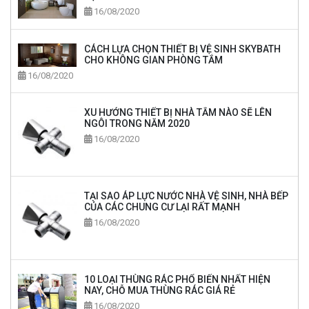
16/08/2020
CÁCH LỰA CHỌN THIẾT BỊ VỆ SINH SKYBATH
CHO KHÔNG GIAN PHÒNG TẮM
16/08/2020
XU HƯỚNG THIẾT BỊ NHÀ TẮM NÀO SẼ LÊN
NGÔI TRONG NĂM 2020
16/08/2020
TẠI SAO ÁP LỰC NƯỚC NHÀ VỆ SINH, NHÀ BẾP
CỦA CÁC CHUNG CƯ LẠI RẤT MẠNH
16/08/2020
10 LOẠI THÙNG RÁC PHỔ BIẾN NHẤT HIỆN
NAY, CHỖ MUA THÙNG RÁC GIÁ RẺ
16/08/2020