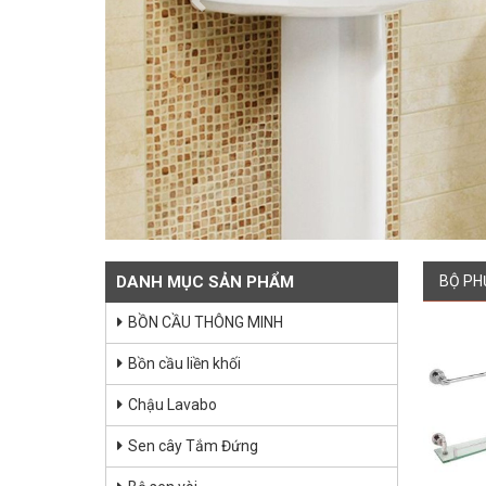
Previous
DANH MỤC SẢN PHẨM
BỘ PH
BỒN CẦU THÔNG MINH
Bồn cầu liền khối
Chậu Lavabo
Sen cây Tắm Đứng