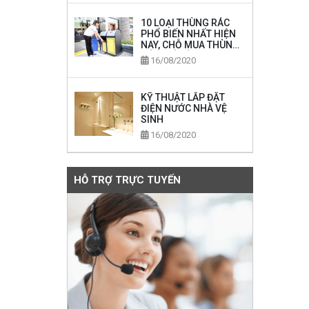
10 LOẠI THÙNG RÁC
PHỔ BIẾN NHẤT HIỆN
NAY, CHỖ MUA THÙNG
RÁC GIÁ RẺ
16/08/2020
KỸ THUẬT LẮP ĐẶT
ĐIỆN NƯỚC NHÀ VỆ
SINH
16/08/2020
HỖ TRỢ TRỰC TUYẾN