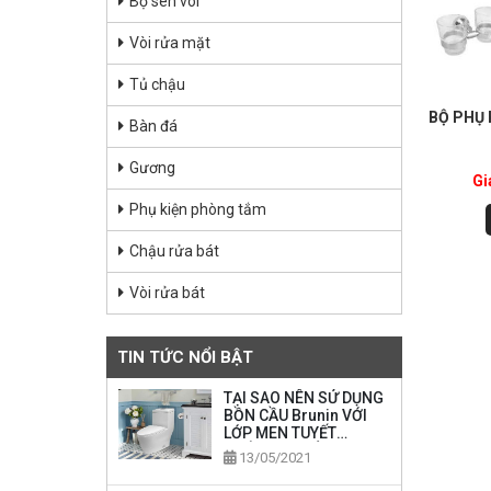
Bộ sen vòi
Vòi rửa mặt
Tủ chậu
BỘ PHỤ 
Bàn đá
Gương
Gi
Phụ kiện phòng tắm
Chậu rửa bát
Vòi rửa bát
TIN TỨC NỔI BẬT
TẠI SAO NÊN SỬ DỤNG
BỒN CẦU Brunin VỚI
LỚP MEN TUYẾT
KHÁNG KHUẨN
13/05/2021