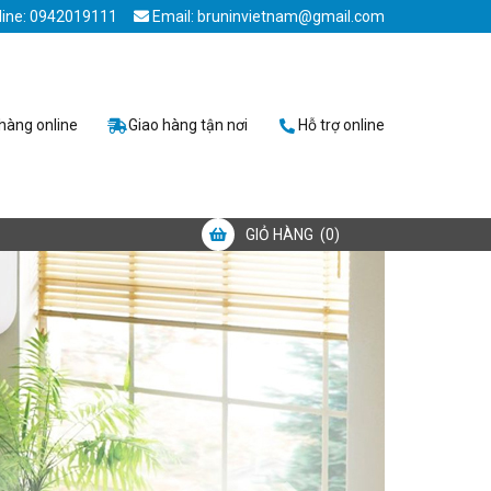
line: 0942019111
Email: bruninvietnam@gmail.com
hàng online
Giao hàng tận nơi
Hỗ trợ online
GIỎ HÀNG