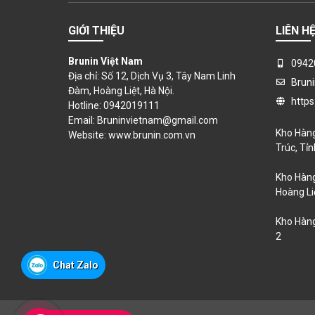
GIỚI THIỆU
LIÊN H
Brunin Việt Nam
0942
Địa chỉ: Số 12, Dịch Vụ 3, Tây Nam Linh
Brun
Đàm, Hoàng Liệt, Hà Nội.
https
Hotline: 0942019111
Email: Bruninvietnam@gmail.com
Kho Hàng
Website:
www.brunin.com.vn
Trúc, Tỉ
Kho Hàng
Hoàng Liệ
Kho Hàng
2
Chat Zalo