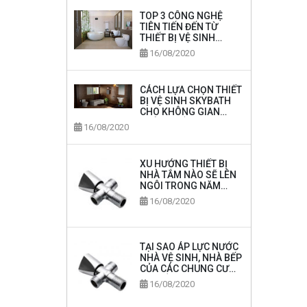
TOP 3 CÔNG NGHỆ
TIÊN TIẾN ĐẾN TỪ
THIẾT BỊ VỆ SINH
SKYBATH
16/08/2020
CÁCH LỰA CHỌN THIẾT
BỊ VỆ SINH SKYBATH
CHO KHÔNG GIAN
PHÒNG TẮM
16/08/2020
XU HƯỚNG THIẾT BỊ
NHÀ TẮM NÀO SẼ LÊN
NGÔI TRONG NĂM
2020
16/08/2020
TẠI SAO ÁP LỰC NƯỚC
NHÀ VỆ SINH, NHÀ BẾP
CỦA CÁC CHUNG CƯ
LẠI RẤT MẠNH
16/08/2020